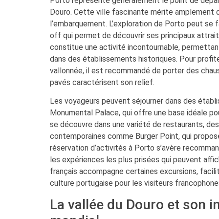
Porto représente généralement le point de départ
Douro. Cette ville fascinante mérite amplement 
l’embarquement. L’exploration de Porto peut se
off qui permet de découvrir ses principaux attrait
constitue une activité incontournable, permettant
dans des établissements historiques. Pour profit
vallonnée, il est recommandé de porter des chaus
pavés caractérisent son relief.
Les voyageurs peuvent séjourner dans des étab
Monumental Palace, qui offre une base idéale pour
se découvre dans une variété de restaurants, des
contemporaines comme Burger Point, qui propose
réservation d’activités à Porto s’avère recomma
les expériences les plus prisées qui peuvent aff
français accompagne certaines excursions, facilit
culture portugaise pour les visiteurs francophone
La vallée du Douro et son i