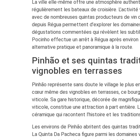
La ville elle-même offre une atmosphère authen
régulièrement les bateaux de croisière. L’activité
avec de nombreuses quintas producteurs de vin d
depuis Régua permettent d’explorer les domaines 
dégustations commentées qui révèlent les subtilit
Pocinho effectue un arrêt à Régua après environ t
alternative pratique et panoramique à la route.
Pinhão et ses quintas trad
vignobles en terrasses
Pinhão représente sans doute le village le plus 
cœur même des vignobles en terrasses, ce bourg p
viticole. Sa gare historique, décorée de magnifiq
viticole, constitue une attraction à part entière.
céramique qui racontent l’histoire et les traditio
Les environs de Pinhão abritent des quintas tradit
La Quinta Da Pacheca figure parmi les domaines vi