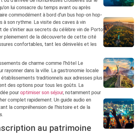
 ou d’arrivée de nombreuses croisières sur le
qu’on lui consacre du temps avant ou après
 faire commodément à bord d’un bus hop-on hop-
s à son rythme. La visite des caves à vin
 de s’initier aux secrets du célèbre vin de Porto
er pleinement de la découverte de cette cité
sures confortables, tant les dénivelés et les
lissements de charme comme l’hôtel Le
 rayonner dans la ville. La gastronomie locale
 établissements traditionnels aux adresses plus
nt des options pour tous les goûts. La
ndée pour
optimiser son séjour
, notamment pour
icher complet rapidement. Un guide audio en
ant la compréhension de l’histoire et de la
s.
nscription au patrimoine